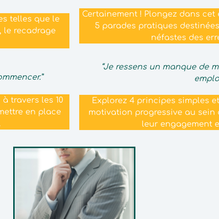
Certainement ! Plongez dans cet
 telles que le
5 parades pratiques destinée
, le recadrage
néfastes des er
“Je ressens un manque de mo
commencer.”
emplo
à travers les 10
Explorez 4 principes simples e
mettre en place
motivation progressive au sein 
.
leur engagement en