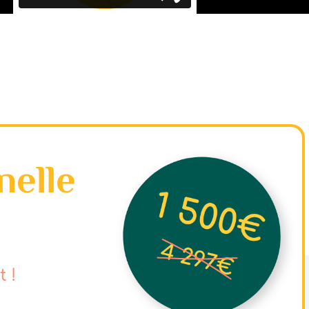
nelle
 !