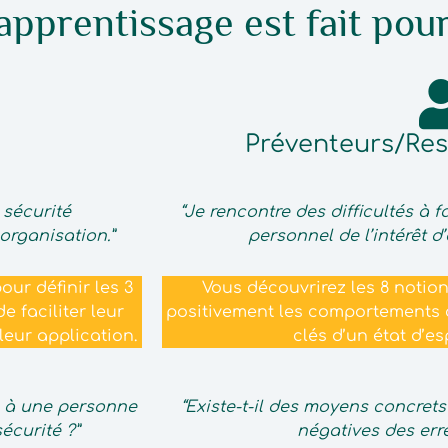
apprentissage est fait pou
Préventeurs/Re
 sécurité
“Je rencontre des difficultés à
organisation.”
personnel de l’intérêt d’
ur définir les 3
Vous découvrirez les 8 notio
e faciliter leur
positivement les comportements d
leur application.
clés d’un état d’e
e à une personne
“Existe-t-il des moyens concret
écurité ?”
négatives des err