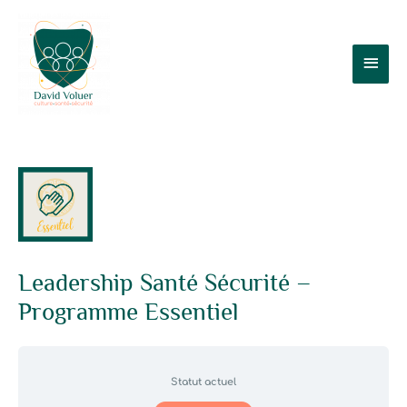
Aller
Men
au
contenu
prin
Leadership Santé Sécurité –
Programme Essentiel
Statut actuel