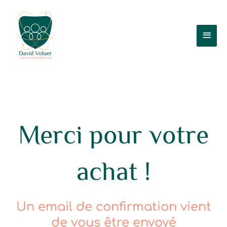
Aller
Men
au
contenu
prin
Merci pour votre
achat !
Un email de confirmation vient
de vous être envoyé