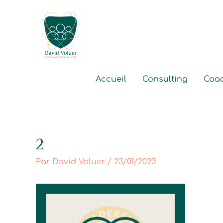
Aller
au
contenu
Accueil
Consulting
Coa
2
Post
navigation
Par
David Voluer
/
23/01/2023