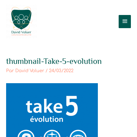
Aller
Men
au
contenu
prin
Post
thumbnail-Take-5-evolution
navigation
Par
David Voluer
/
24/03/2022