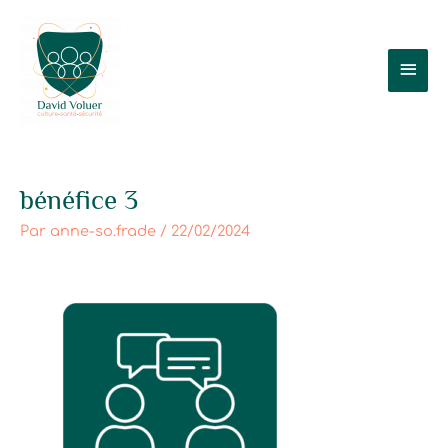
Aller
Men
au
contenu
prin
bénéfice 3
Par
anne-so.frade
/
22/02/2024