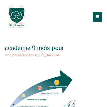
Aller
Men
au
contenu
prin
académie 9 mois pour
Par
anne-so.frade
/
17/04/2024