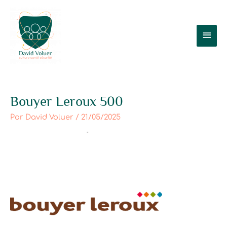
Aller
Men
au
contenu
prin
Bouyer Leroux 500
Par
David Voluer
/
21/05/2025