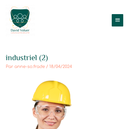
Aller
Men
au
contenu
prin
industriel (2)
Par
anne-so.frade
/
18/04/2024