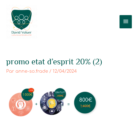
Aller
Men
au
contenu
prin
promo etat d’esprit 20% (2)
Par
anne-so.frade
/
12/04/2024