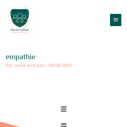
Aller
Men
au
contenu
prin
empathie
Par
anne-so.frade
/
24/05/2024
Menu
Menu