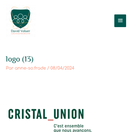
Aller
Men
au
contenu
prin
logo (13)
Par
anne-so.frade
/
08/04/2024