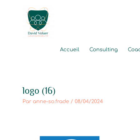
Aller
au
contenu
Accueil
Consulting
Coa
logo (16)
Par
anne-so.frade
/
08/04/2024