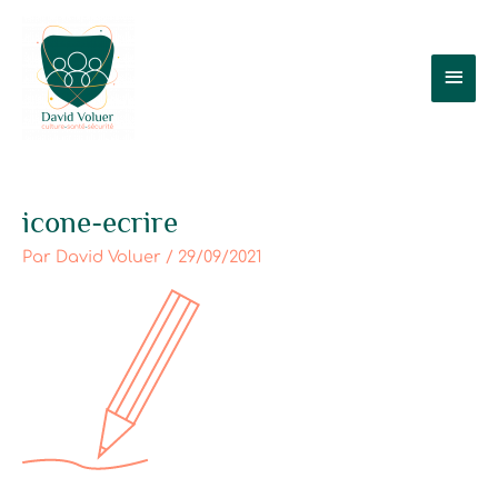
Aller
Men
au
contenu
prin
icone-ecrire
Par
David Voluer
/
29/09/2021