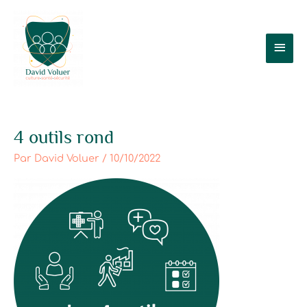
Aller
Men
au
contenu
prin
4 outils rond
Par
David Voluer
/
10/10/2022