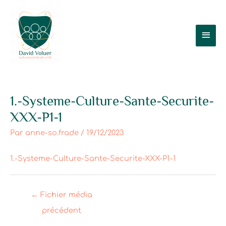
Aller
Men
au
contenu
prin
Post
1.-Systeme-Culture-Sante-Securite-
navigation
XXX-P1-1
Par
anne-so.frade
/
19/12/2023
1.-Systeme-Culture-Sante-Securite-XXX-P1-1
←
Fichier média
précédent