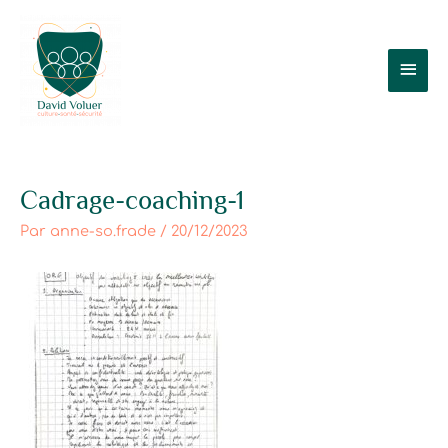
Aller
Men
au
contenu
prin
Post
Cadrage-coaching-1
navigation
Par
anne-so.frade
/
20/12/2023