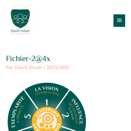
Aller
Men
au
contenu
prin
Post
Fichier-2@4x
navigation
Par
David Voluer
/
22/12/2022