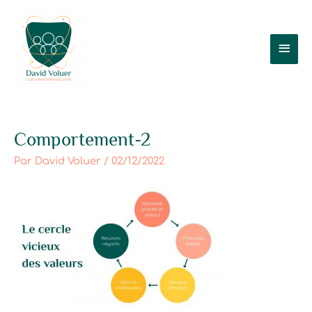
Aller
Men
au
contenu
prin
Post
Comportement-2
navigation
Par
David Voluer
/
02/12/2022