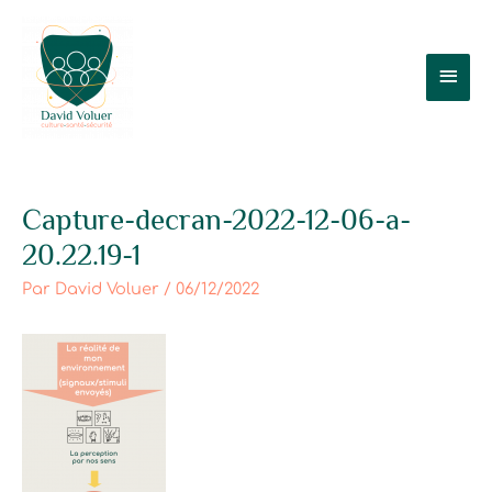
Aller
Men
au
contenu
prin
Post
Capture-decran-2022-12-06-a-
navigation
20.22.19-1
Par
David Voluer
/
06/12/2022