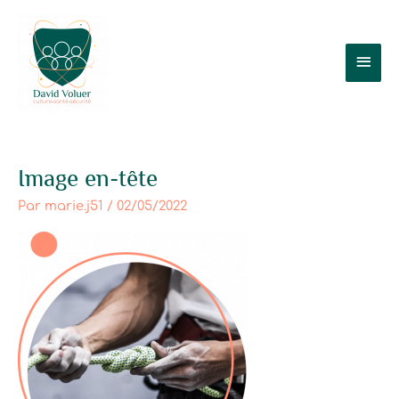
Aller
Men
au
contenu
prin
Image en-tête
Par
marie.j51
/
02/05/2022